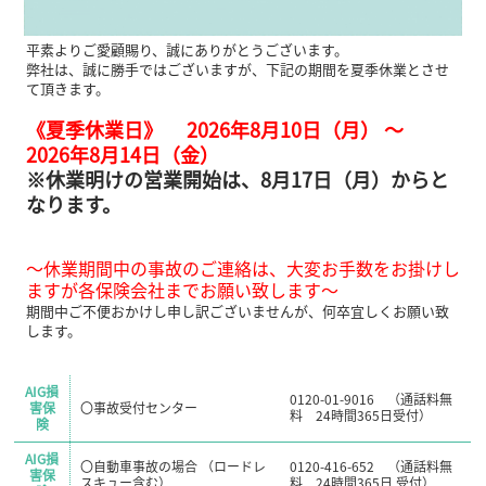
平素よりご愛顧賜り、誠にありがとうございます。
弊社は、誠に勝手ではございますが、下記の期間を夏季休業とさせ
て頂きます。
《夏季休業日》 2026年8月10日（月） ～
2026年8月14日（金）
※休業明けの営業開始は、8月17日（月）からと
なります。
～休業期間中の事故のご連絡は、大変お手数をお掛けし
ますが各保険会社までお願い致します～
期間中ご不便おかけし申し訳ございませんが、何卒宜しくお願い致
します。
AIG損
0120-01-9016 （通話料無
害保
〇事故受付センター
料 24時間365日受付）
険
AIG損
〇自動車事故の場合 （ロードレ
0120-416-652 （通話料無
害保
スキュー含む）
料 24時間365日 受付）