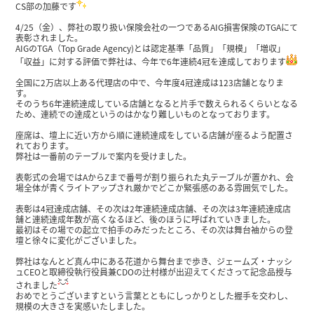
CS部の加藤です
4/25（金）、弊社の取り扱い保険会社の一つであるAIG損害保険のTGAにて
表彰されました。
AIGのTGA（Top Grade Agency)とは認定基準「品質」「規模」「増収」
「収益」に対する評価で弊社は、今年で6年連続4冠を達成しております
全国に2万店以上ある代理店の中で、今年度4冠達成は123店舗となりま
す。
そのうち6年連続達成している店舗となると片手で数えられるくらいとなる
ため、連続での達成というのはかなり難しいものとなっております。
座席は、壇上に近い方から順に連続達成をしている店舗が座るよう配置さ
れております。
弊社は一番前のテーブルで案内を受けました。
表彰式の会場ではAからZまで番号が割り振られた丸テーブルが置かれ、会
場全体が青くライトアップされ厳かでどこか緊張感のある雰囲気でした。
表彰は4冠達成店舗、その次は2年連続達成店舗、その次は3年連続達成店
舗と連続達成年数が高くなるほど、後のほうに呼ばれていきました。
最初はその場での起立で拍手のみだったところ、その次は舞台袖からの登
壇と徐々に変化がございました。
弊社はなんとど真ん中にある花道から舞台まで歩き、ジェームズ・ナッシ
ュCEOと取締役執行役員兼CDOの辻村様が出迎えてくださって記念品授与
されました
おめでとうございますという言葉とともにしっかりとした握手を交わし、
規模の大きさを実感いたしました。