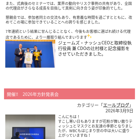
また、式典後のセミナーでは、業界の動向やリスク事例の共有があり、全国
の代理店がさらなる成長を目指して真剣に向き合う姿が印象的でした。
懇親会では、参加者同士の交流もあり、有意義な時間を過ごすとともに、改
めてこの場に参加できていることへの誇りを感じました。
7年連続という結果に甘んじることなく、今後もお客様に選ばれ続ける代理
店であるために、より一層取り組んでまいります
ジェームズ・ナッシュCEOと取締役執
行役員 兼 CDOの辻村様と記念撮影を
させていただきました。
開催‼ 2026年方針発表会
カテゴリー「
エールブログ
」
2026年3月9日
こんにちは！
すこし寒い日もありますが花粉が舞い散りテ
ィッシュとマスクとお友達の季節となりまし
たが、WBCもはじまり世の中は大いに盛り
上がっていますね！