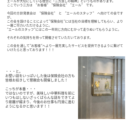
エールが大切にしている理念に「三方良しの精神」というものがあります。
ここでいう三方は ”お客様” ”保険会社” ”エール” です。
今回の方針発表会は ”保険会社” と ”エールのスタッフ” へ向けての会です
が、
この会を設けることによって”保険会社”には当社の目標を理解してもらい、より
一層ご尽力いただけるように。
”エールのスタッフ”にはこの一年同じ方向にむかって走りぬいてもらうように。
それぞれの気持ちを持って開催させていただいております。
この会を通して”お客様”へより一層充実したサービスを提供できるように繋げて
いけたらと思っております！！！
・・・と。
お堅い話をいっぱいした後は保険会社の方も
皆様お招きして懇親会も開催しました！
こっちが本番・・・
ではないのですが、美味しい中華料理を前に
いつもはしないざっくばらんな話をできてよ
り距離が縮まり、今後のお仕事も円滑に進む
ようになるかと思います！！