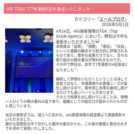
AIG TGAにて7年連続4冠を達成いたしました
カテゴリー「
エールブログ
」
2026年5月1日
日、AIG損害保険のTGA（Top
4月24
Grade Agency）において、弊社は今年も
表彰をいただきました
本制度は「品質」「規模」「増収」「収益」
といった複数の観点から総合的に評価される
ものであり、単年の成果だけでなく、日々の
取り組みの積み重ねが問われるものです。
その中で弊社は、本年で7年連続の4冠達成と
なりました
継続して評価をいただくということは決して
容易ではなく、市場環境やお客様ニーズが変
化し続ける中で、毎年同じ水準を維持し続け
るだけでも高いハードルがあります。
その上で結果を出し続けていることは、現場
一人ひとりの積み重ねの証であり、組織としての総合力が認められたものだ
と感じています。
当日の表彰式では、壇上へと招かれ、AIG損害保険の経営陣より直接表彰を
いただきました。
厳かな雰囲気の中で交わした握手の重みからも、この賞の価値と責任の大き
さを改めて実感いたしました。