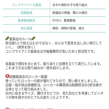
コンプライアンス委員
法令や規則を守る取り組み
設備委員
設備品の修繕、購入の検討
整理整頓委員
片付け、整理整頓
美化委員
掃除、植物の管理、美化
委員会の
ルール
担当者1人で抱え込むのではなく、みんなで意見を出し合い実行して
いく。
（例外を除く）
コンプライアンス委員会は
守秘義務性が高いため１担当性です。
各委員で資料をまとめて、振り返りと目標を立てて実行しています。
これまでの主な取り組みの一部を紹介します。
設備委員会のロッカー新調
使っていたロッカーの扉が壊れてきたので、買い替えをしました。
企画・指示係は設備担当、ロッカーの購買係は総務担当の2担当者が
主体となって取り組みました。
社内に収まるサイズ、鍵付きかどうか、見た目などを考慮してピッタ
リの物を探すのがとても大変だったようです。