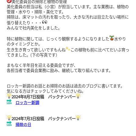
美化委員会の掃除と植物の管理
美化委員の担当は私（小宮）が担当しています。
主な業務は、植物の
管理・水やり・掃除・美化です。
掃除は、床マットの汚れを取ったり、大きな汚れは目立たない場所に
張り替えたり・・・
みんなで社内美化をしました。
特に植物に関しては、じっくり観察するようになりました
水やり
のタイミングとか。
生き生き育って欲しいですもんね
この植物も前に比べてだいぶ育っ
てきました。(下の写真です）
まもなく半年目を迎える委員会ですが、
各担当者で委員会業務に励み、継続して取り組んでいます。
ロッカー新調のお話とお掃除のお話は過去のブログに書いてます。
気になる方はチェックしてみてくださいね。
2024年8月7日投稿 バックナンバー
ロッカー新調
2024年7月3日投稿 バックナンバー
掃除の日