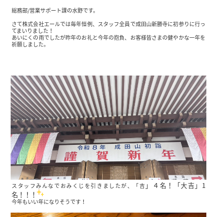
総務部/営業サポート課の水野です。
さて株式会社エールでは毎年恒例、スタッフ全員で成田山新勝寺に初参りに行っ
てまいりました！
あいにくの雨でしたが昨年のお礼と今年の抱負、お客様皆さまの健やかな一年を
祈願しました。
」４名！「大吉」1
スタッフみんなでおみくじを引きましたが、「吉
名！！！
今年もいい年になりそうです！