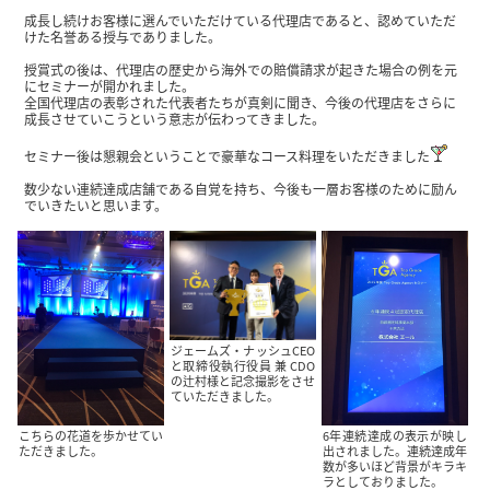
成長し続けお客様に選んでいただけている代理店であると、認めていただ
けた名誉ある授与でありました。
授賞式の後は、代理店の歴史から海外での賠償請求が起きた場合の例を元
にセミナーが開かれました。
全国代理店の表彰された代表者たちが真剣に聞き、今後の代理店をさらに
成長させていこうという意志が伝わってきました。
セミナー後は懇親会ということで豪華なコース料理をいただきました
数少ない連続達成店舗である自覚を持ち、今後も一層お客様のために励ん
でいきたいと思います。
ジェームズ・ナッシュCEO
と取締役執行役員 兼 CDO
の辻村様と記念撮影をさせ
ていただきました。
こちらの花道を歩かせてい
6年連続達成の表示が映し
ただきました。
出されました。連続達成年
数が多いほど背景がキラキ
ラとしておりました。