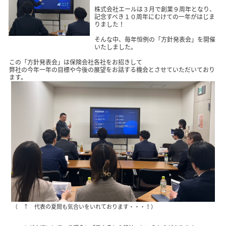
株式会社エールは３月で創業９周年となり、
記念すべき１０周年にむけての一年がはじま
りました！
そんな中、毎年恒例の「方針発表会」を開催
いたしました。
この「方針発表会」は保険会社各社をお招きして
弊社の今年一年の目標や今後の展望をお話する機会とさせていただいており
ます。
（ ↑ 代表の夏間も気合いをいれております・・・！）