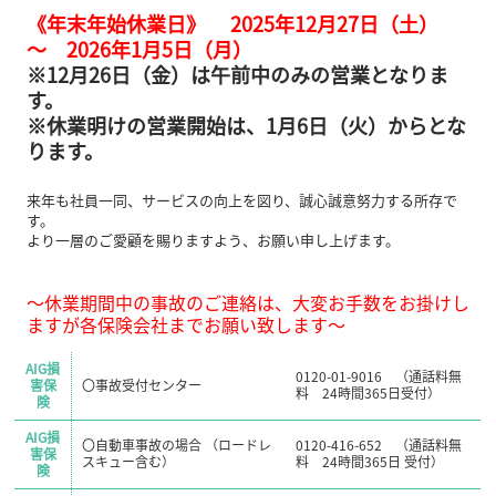
《年末年始休業日》 2025年12月27日（土）
～ 2026年1月5日（月）
※12月26日（金）は午前中のみの営業となりま
す。
※休業明けの営業開始は、1月6日（火）からとな
ります。
来年も社員一同、サービスの向上を図り、誠心誠意努力する所存で
す。
より一層のご愛顧を賜りますよう、お願い申し上げます。
～休業期間中の事故のご連絡は、大変お手数をお掛けし
ますが各保険会社までお願い致します～
AIG損
0120-01-9016 （通話料無
害保
〇事故受付センター
料 24時間365日受付）
険
AIG損
〇自動車事故の場合 （ロードレ
0120-416-652 （通話料無
害保
スキュー含む）
料 24時間365日 受付）
険