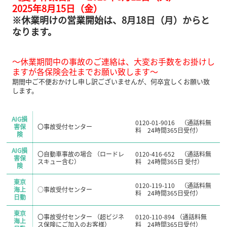
2025年8月15日（金）
※休業明けの営業開始は、8月18日（月）からと
なります。
～休業期間中の事故のご連絡は、大変お手数をお掛けし
ますが各保険会社までお願い致します～
期間中ご不便おかけし申し訳ございませんが、何卒宜しくお願い致
します。
AIG損
0120-01-9016 （通話料無
害保
〇事故受付センター
料 24時間365日受付）
険
AIG損
〇自動車事故の場合 （ロードレ
0120-416-652 （通話料無
害保
スキュー含む）
料 24時間365日 受付）
険
東京
0120-119-110 （通話料無
海上
○事故受付センター
料 24時間365日受付）
日動
東京
〇事故受付センター （超ビジネ
0120-110-894 （通話料無
海上
ス保険にご加入のお客様）
料 24時間365日受付）