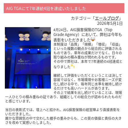
AIG TGAにて7年連続4冠を達成いたしました
カテゴリー「
エールブログ
」
2026年5月1日
日、AIG損害保険のTGA（Top
4月24
Grade Agency）において、弊社は今年も
表彰をいただきました
本制度は「品質」「規模」「増収」「収益」
といった複数の観点から総合的に評価される
ものであり、単年の成果だけでなく、日々の
取り組みの積み重ねが問われるものです。
その中で弊社は、本年で7年連続の4冠達成と
なりました
継続して評価をいただくということは決して
容易ではなく、市場環境やお客様ニーズが変
化し続ける中で、毎年同じ水準を維持し続け
るだけでも高いハードルがあります。
その上で結果を出し続けていることは、現場
一人ひとりの積み重ねの証であり、組織としての総合力が認められたものだ
と感じています。
当日の表彰式では、壇上へと招かれ、AIG損害保険の経営陣より直接表彰を
いただきました。
厳かな雰囲気の中で交わした握手の重みからも、この賞の価値と責任の大き
さを改めて実感いたしました。