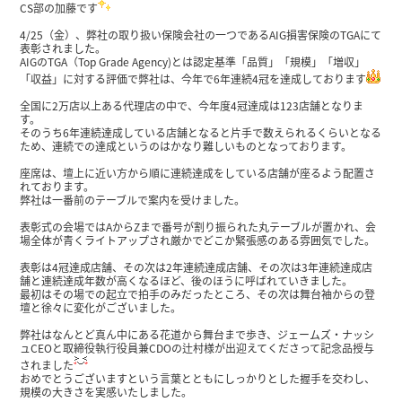
CS部の加藤です
4/25（金）、弊社の取り扱い保険会社の一つであるAIG損害保険のTGAにて
表彰されました。
AIGのTGA（Top Grade Agency)とは認定基準「品質」「規模」「増収」
「収益」に対する評価で弊社は、今年で6年連続4冠を達成しております
全国に2万店以上ある代理店の中で、今年度4冠達成は123店舗となりま
す。
そのうち6年連続達成している店舗となると片手で数えられるくらいとなる
ため、連続での達成というのはかなり難しいものとなっております。
座席は、壇上に近い方から順に連続達成をしている店舗が座るよう配置さ
れております。
弊社は一番前のテーブルで案内を受けました。
表彰式の会場ではAからZまで番号が割り振られた丸テーブルが置かれ、会
場全体が青くライトアップされ厳かでどこか緊張感のある雰囲気でした。
表彰は4冠達成店舗、その次は2年連続達成店舗、その次は3年連続達成店
舗と連続達成年数が高くなるほど、後のほうに呼ばれていきました。
最初はその場での起立で拍手のみだったところ、その次は舞台袖からの登
壇と徐々に変化がございました。
弊社はなんとど真ん中にある花道から舞台まで歩き、ジェームズ・ナッシ
ュCEOと取締役執行役員兼CDOの辻村様が出迎えてくださって記念品授与
されました
おめでとうございますという言葉とともにしっかりとした握手を交わし、
規模の大きさを実感いたしました。