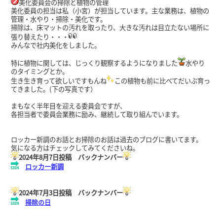
美化委員会の掃除と植物の管理
美化委員の担当は私（小宮）が担当しています。
主な業務は、植物の
管理・水やり・掃除・美化です。
掃除は、床マットの汚れを取ったり、大きな汚れは目立たない場所に
張り替えたり・・・
みんなで社内美化をしました。
特に植物に関しては、じっくり観察するようになりました
水やり
のタイミングとか。
生き生き育って欲しいですもんね
この植物も前に比べてだいぶ育っ
てきました。(下の写真です）
まもなく半年目を迎える委員会ですが、
各担当者で委員会業務に励み、継続して取り組んでいます。
ロッカー新調のお話とお掃除のお話は過去のブログに書いてます。
気になる方はチェックしてみてくださいね。
2024年8月7日投稿 バックナンバー
ロッカー新調
2024年7月3日投稿 バックナンバー
掃除の日