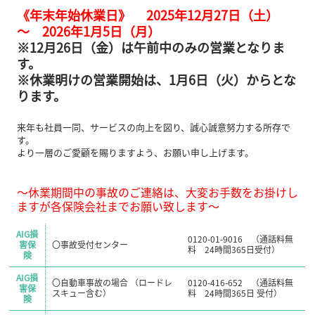
《年末年始休業日》 2025年12月27日（土）
～ 2026年1月5日（月）
※12月26日（金）は午前中のみの営業となりま
す。
※休業明けの営業開始は、1月6日（火）からとな
ります。
来年も社員一同、サービスの向上を図り、誠心誠意努力する所存で
す。
より一層のご愛顧を賜りますよう、お願い申し上げます。
～休業期間中の事故のご連絡は、大変お手数をお掛けし
ますが各保険会社までお願い致します～
AIG損
0120-01-9016 （通話料無
害保
〇事故受付センター
料 24時間365日受付）
険
AIG損
〇自動車事故の場合 （ロードレ
0120-416-652 （通話料無
害保
スキュー含む）
料 24時間365日 受付）
険