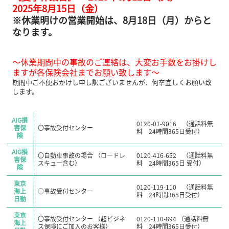
2025年8月15日（金）
※休業明けの営業開始は、8月18日（月）からと
なります。
～休業期間中の事故のご連絡は、大変お手数をお掛けし
ますが各保険会社までお願い致します～
期間中ご不便おかけし申し訳ございませんが、何卒宜しくお願い致
します。
AIG損
0120-01-9016 （通話料無
害保
〇事故受付センター
料 24時間365日受付）
険
AIG損
〇自動車事故の場合 （ロードレ
0120-416-652 （通話料無
害保
スキュー含む）
料 24時間365日 受付）
険
東京
0120-119-110 （通話料無
海上
○事故受付センター
料 24時間365日受付）
日動
東京
〇事故受付センター （超ビジネ
0120-110-894 （通話料無
海上
ス保険にご加入のお客様）
料 24時間365日受付）