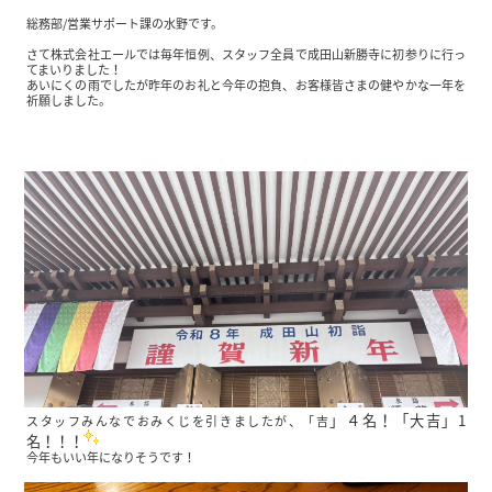
総務部/営業サポート課の水野です。
さて株式会社エールでは毎年恒例、スタッフ全員で成田山新勝寺に初参りに行っ
てまいりました！
あいにくの雨でしたが昨年のお礼と今年の抱負、お客様皆さまの健やかな一年を
祈願しました。
」４名！「大吉」1
スタッフみんなでおみくじを引きましたが、「吉
名！！！
今年もいい年になりそうです！