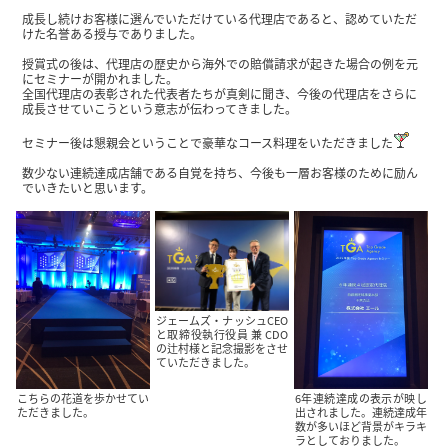
成長し続けお客様に選んでいただけている代理店であると、認めていただ
けた名誉ある授与でありました。
授賞式の後は、代理店の歴史から海外での賠償請求が起きた場合の例を元
にセミナーが開かれました。
全国代理店の表彰された代表者たちが真剣に聞き、今後の代理店をさらに
成長させていこうという意志が伝わってきました。
セミナー後は懇親会ということで豪華なコース料理をいただきました
数少ない連続達成店舗である自覚を持ち、今後も一層お客様のために励ん
でいきたいと思います。
ジェームズ・ナッシュCEO
と取締役執行役員 兼 CDO
の辻村様と記念撮影をさせ
ていただきました。
こちらの花道を歩かせてい
6年連続達成の表示が映し
ただきました。
出されました。連続達成年
数が多いほど背景がキラキ
ラとしておりました。