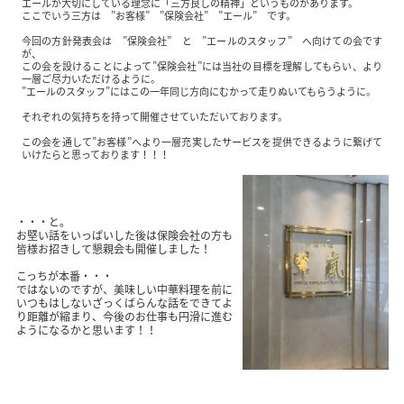
エールが大切にしている理念に「三方良しの精神」というものがあります。
ここでいう三方は ”お客様” ”保険会社” ”エール” です。
今回の方針発表会は ”保険会社” と ”エールのスタッフ” へ向けての会です
が、
この会を設けることによって”保険会社”には当社の目標を理解してもらい、より
一層ご尽力いただけるように。
”エールのスタッフ”にはこの一年同じ方向にむかって走りぬいてもらうように。
それぞれの気持ちを持って開催させていただいております。
この会を通して”お客様”へより一層充実したサービスを提供できるように繋げて
いけたらと思っております！！！
・・・と。
お堅い話をいっぱいした後は保険会社の方も
皆様お招きして懇親会も開催しました！
こっちが本番・・・
ではないのですが、美味しい中華料理を前に
いつもはしないざっくばらんな話をできてよ
り距離が縮まり、今後のお仕事も円滑に進む
ようになるかと思います！！