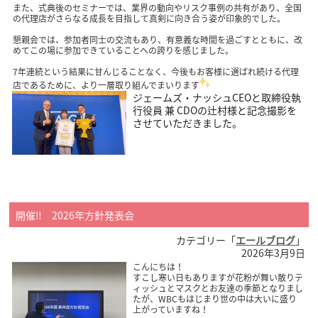
また、式典後のセミナーでは、業界の動向やリスク事例の共有があり、全国
の代理店がさらなる成長を目指して真剣に向き合う姿が印象的でした。
懇親会では、参加者同士の交流もあり、有意義な時間を過ごすとともに、改
めてこの場に参加できていることへの誇りを感じました。
7年連続という結果に甘んじることなく、今後もお客様に選ばれ続ける代理
店であるために、より一層取り組んでまいります
ジェームズ・ナッシュCEOと取締役執
行役員 兼 CDOの辻村様と記念撮影を
させていただきました。
開催‼ 2026年方針発表会
カテゴリー「
エールブログ
」
2026年3月9日
こんにちは！
すこし寒い日もありますが花粉が舞い散りテ
ィッシュとマスクとお友達の季節となりまし
たが、WBCもはじまり世の中は大いに盛り
上がっていますね！