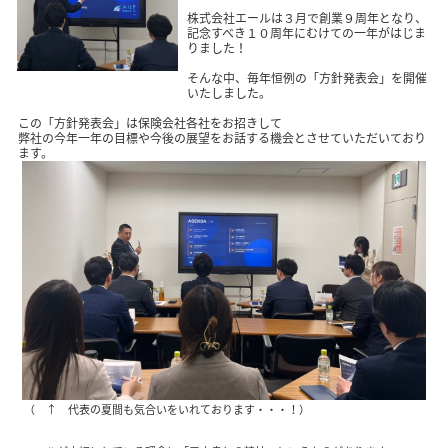
株式会社エールは３月で創業９周年となり、
記念すべき１０周年にむけての一年がはじま
りました！
そんな中、毎年恒例の「方針発表会」を開催
いたしました。
この「方針発表会」は保険会社各社をお招きして
弊社の今年一年の目標や今後の展望をお話する機会とさせていただいており
ます。
（ ↑ 代表の夏間も気合いをいれております・・・！）