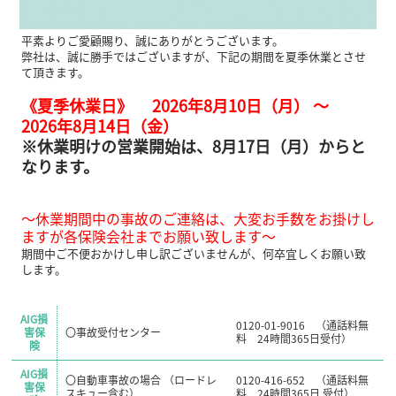
平素よりご愛顧賜り、誠にありがとうございます。
弊社は、誠に勝手ではございますが、下記の期間を夏季休業とさせ
て頂きます。
《夏季休業日》 2026年8月10日（月） ～
2026年8月14日（金）
※休業明けの営業開始は、8月17日（月）からと
なります。
～休業期間中の事故のご連絡は、大変お手数をお掛けし
ますが各保険会社までお願い致します～
期間中ご不便おかけし申し訳ございませんが、何卒宜しくお願い致
します。
AIG損
0120-01-9016 （通話料無
害保
〇事故受付センター
料 24時間365日受付）
険
AIG損
〇自動車事故の場合 （ロードレ
0120-416-652 （通話料無
害保
スキュー含む）
料 24時間365日 受付）