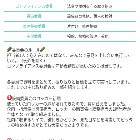
コンプライアンス委員
法令や規則を守る取り組み
設備委員
設備品の修繕、購入の検討
整理整頓委員
片付け、整理整頓
美化委員
掃除、植物の管理、美化
委員会の
ルール
担当者1人で抱え込むのではなく、みんなで意見を出し合い実行して
いく。
（例外を除く）
コンプライアンス委員会は
守秘義務性が高いため１担当性です。
各委員で資料をまとめて、振り返りと目標を立てて実行しています。
これまでの主な取り組みの一部を紹介します。
設備委員会のロッカー新調
使っていたロッカーの扉が壊れてきたので、買い替えをしました。
企画・指示係は設備担当、ロッカーの購買係は総務担当の2担当者が
主体となって取り組みました。
社内に収まるサイズ、鍵付きかどうか、見た目などを考慮してピッタ
リの物を探すのがとても大変だったようです。