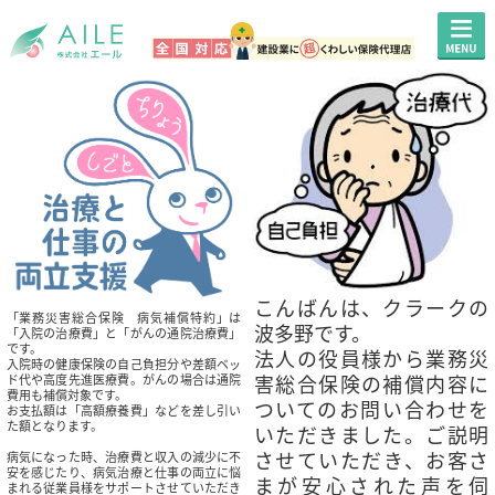
こんばんは、クラークの
「業務災害総合保険 病気補償特約」は
波多野です。
「入院の治療費」と「がんの通院治療費」
です。
法人の役員様から業務災
入院時の健康保険の自己負担分や差額ベッ
害総合保険の補償内容に
ド代や高度先進医療費。がんの場合は通院
費用も補償対象です。
ついてのお問い合わせを
お支払額は「高額療養費」などを差し引い
た額となります。
いただきました。ご説明
させていただき、お客さ
病気になった時、治療費と収入の減少に不
安を感じたり、病気治療と仕事の両立に悩
まが安心された声を伺
まれる従業員様をサポートさせていただき