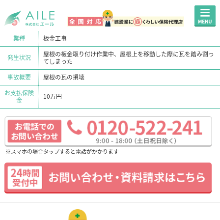
業種
板金工事
屋根の板金取り付け作業中、屋根上を移動した際に瓦を踏み割っ
発生状況
てしまった
事故概要
屋根の瓦の損壊
お支払保険
10万円
金
※スマホの場合タップすると電話がかかります